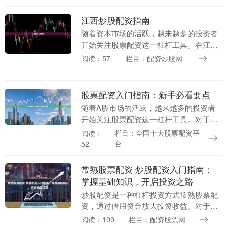
金，从而放大收益或亏....
江西炒股配资指南
随着资本市场的活跃，越来越多的投资者
开始关注股票配资这一杠杆工具。在江
西，炒股配资市场同样呈现出蓬勃发展的
阅读：57
栏目：配资炒股网
态势。然而，配资交易在放大收益的同
时，也伴随着较高的风....
股票配资入门指南：新手必看要点
随着A股市场的活跃，越来越多的投资者
开始关注股票配资这一杠杆工具。对于刚
刚接触配资的新手来说，了解其基本概念
栏目：全国十大股票配资平
阅读：
和操作要点至关重要。本文将为您系统梳
台
52
理股票配资的核心....
常熟股票配资 炒股配资入门指南：
掌握基础知识，开启投资之路
炒股配资是一种杠杆投资方式常熟股票配
资，通过借用资金放大投资收益。对于新
手来说常熟股票配资，了解炒股配资的基
阅读：199
栏目：配资股票网