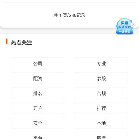
础知识至关重要。 查询地址：
https://www.....
共 1 页/5 条记录
热点关注
公司
专业
配资
炒股
排名
合规
开户
推荐
安全
本地
平台
股票