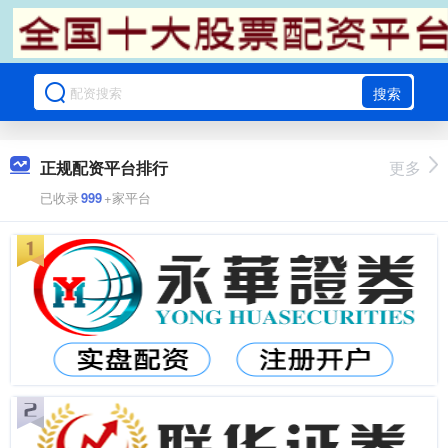
搜索
正规配资平台排行
更多
已收录
999
+家平台