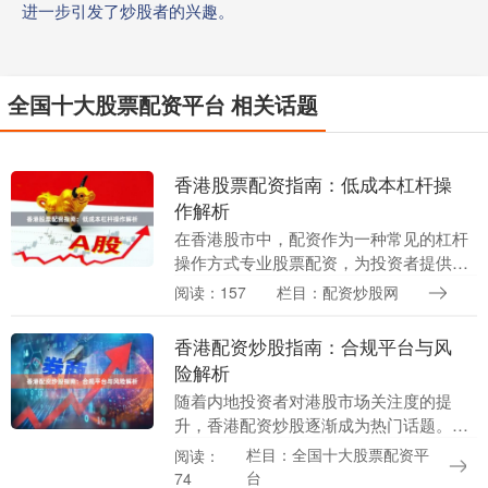
进一步引发了炒股者的兴趣。
全国十大股票配资平台 相关话题
香港股票配资指南：低成本杠杆操
作解析
在香港股市中，配资作为一种常见的杠杆
操作方式专业股票配资，为投资者提供了
放大收益的机会。然而，高杠杆也意味着
阅读：157
栏目：配资炒股网
高风险，如何在控制成本的同时有效利用
杠杆，成为许多投....
香港配资炒股指南：合规平台与风
险解析
随着内地投资者对港股市场关注度的提
升，香港配资炒股逐渐成为热门话题。配
资炒股本质上是一种杠杆交易行为，投资
栏目：全国十大股票配资平
阅读：
者通过向配资公司借入资金扩大交易本
台
74