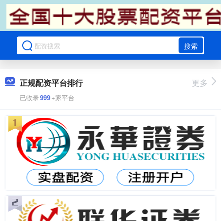
搜索
正规配资平台排行
更多
已收录
999
+家平台