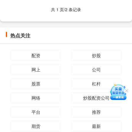
买股票。配资公....
共 1 页/2 条记录
热点关注
配资
炒股
网上
公司
股票
杠杆
网络
炒股配资公司
平台
推荐
期货
最新