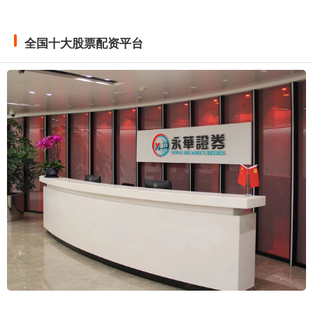
全国十大股票配资平台