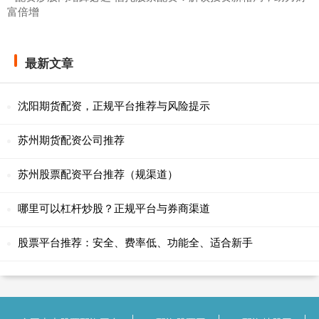
富倍增
最新文章
沈阳期货配资，正规平台推荐与风险提示
苏州期货配资公司推荐
苏州股票配资平台推荐（规渠道）
哪里可以杠杆炒股？正规平台与券商渠道
股票平台推荐：安全、费率低、功能全、适合新手