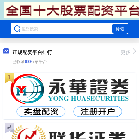
搜索
正规配资平台排行
更多
已收录
999
+家平台