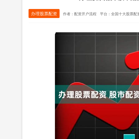
办理股票配资
作者：配资开户流程
平台：全国十大股票配