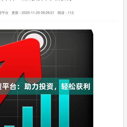
资平台
更新：2025-11-25 09:29:21
阅读：112