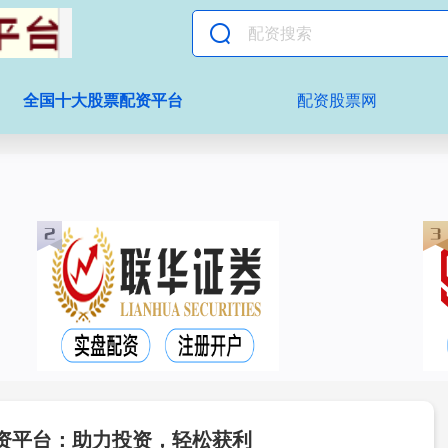
全国十大股票配资平台
配资股票网
资平台：助力投资，轻松获利