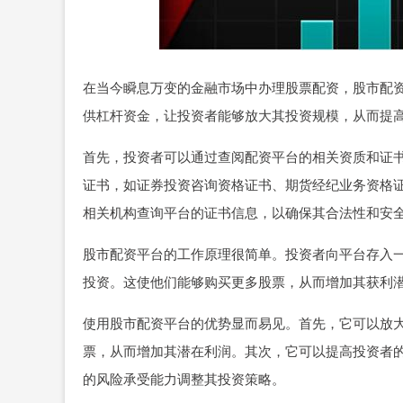
在当今瞬息万变的金融市场中办理股票配资，股市配
供杠杆资金，让投资者能够放大其投资规模，从而提
首先，投资者可以通过查阅配资平台的相关资质和证
证书，如证券投资咨询资格证书、期货经纪业务资格
相关机构查询平台的证书信息，以确保其合法性和安
股市配资平台的工作原理很简单。投资者向平台存入
投资。这使他们能够购买更多股票，从而增加其获利
使用股市配资平台的优势显而易见。首先，它可以放
票，从而增加其潜在利润。其次，它可以提高投资者
的风险承受能力调整其投资策略。