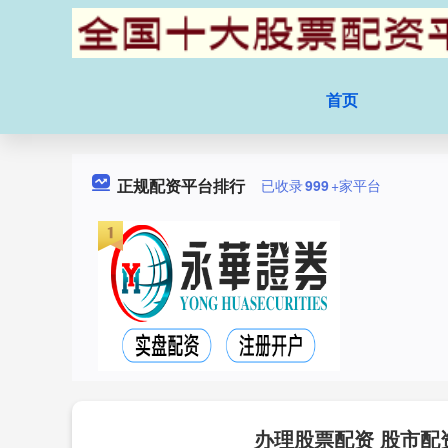
首页
正规配资平台排行
已收录
999
+家平台
办理股票配资 股市配