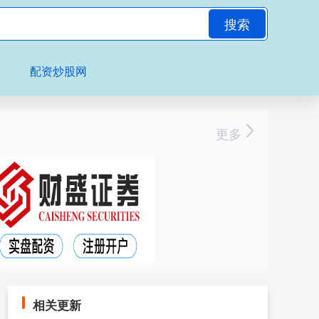
搜索
配资炒股网
更多
相关更新