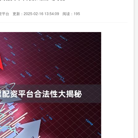
资平台
更新：2025-02-16 13:54:09
阅读：195