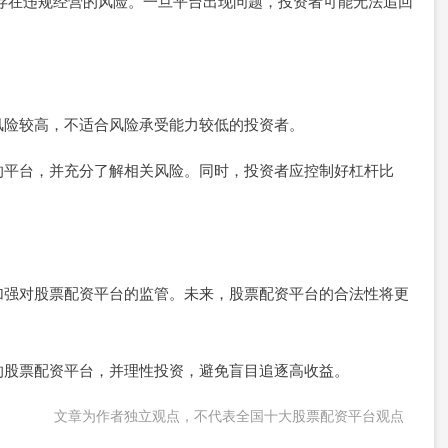
照，存在违规经营的风险。一旦平台出现问题，投资者可能无法追回
风险较高，不适合风险承受能力较低的投资者。
的平台，并充分了解相关风险。同时，投资者应控制好杠杆比
加强对股票配资平台的监管。未来，股票配资平台的合法性将更
的股票配资平台，并理性投资，避免盲目追逐高收益。
文章为作者独立观点，不代表全国十大股票配资平台观点