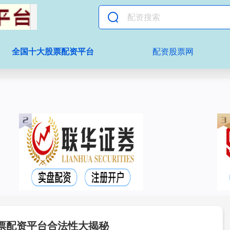
全国十大股票配资平台
配资股票网
股票配资平台合法性大揭秘