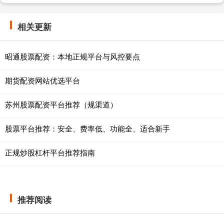
相关更新
昭通股票配资：本地正规平台与风控要点
期货配资网站优选平台
苏州股票配资平台推荐（规渠道）
股票平台推荐：安全、费率低、功能全、适合新手
正规炒股杠杆平台推荐指南
推荐阅读