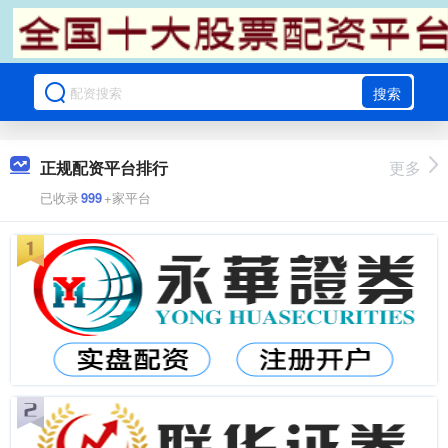
搜索
正规配资平台排行
更多
已收录
999
+家平台