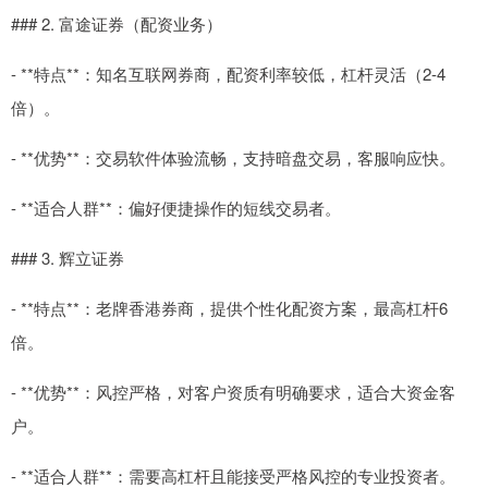
### 2. 富途证券（配资业务）
- **特点**：知名互联网券商，配资利率较低，杠杆灵活（2-4
倍）。
- **优势**：交易软件体验流畅，支持暗盘交易，客服响应快。
- **适合人群**：偏好便捷操作的短线交易者。
### 3. 辉立证券
- **特点**：老牌香港券商，提供个性化配资方案，最高杠杆6
倍。
- **优势**：风控严格，对客户资质有明确要求，适合大资金客
户。
- **适合人群**：需要高杠杆且能接受严格风控的专业投资者。