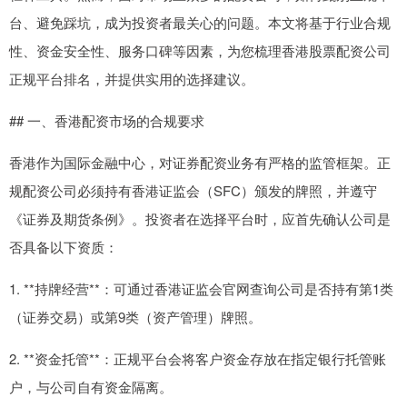
台、避免踩坑，成为投资者最关心的问题。本文将基于行业合规
性、资金安全性、服务口碑等因素，为您梳理香港股票配资公司
正规平台排名，并提供实用的选择建议。
## 一、香港配资市场的合规要求
香港作为国际金融中心，对证券配资业务有严格的监管框架。正
规配资公司必须持有香港证监会（SFC）颁发的牌照，并遵守
《证券及期货条例》。投资者在选择平台时，应首先确认公司是
否具备以下资质：
1. **持牌经营**：可通过香港证监会官网查询公司是否持有第1类
（证券交易）或第9类（资产管理）牌照。
2. **资金托管**：正规平台会将客户资金存放在指定银行托管账
户，与公司自有资金隔离。