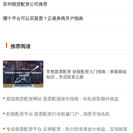
苏州期货配资公司推荐
哪个平台可以买股票？正规券商开户指南
推荐阅读
常熟股票配资 炒股配资入门指南：掌握基础
知识，开启投资之路
​股指期货配资网站 股票配债操作指南：轻松获取额外收益
​炒股配资平台 股票配资行业权威门户，洞悉市场先机
​专业股票配资平台 证券配资：助力投资者放大收益，实现财富